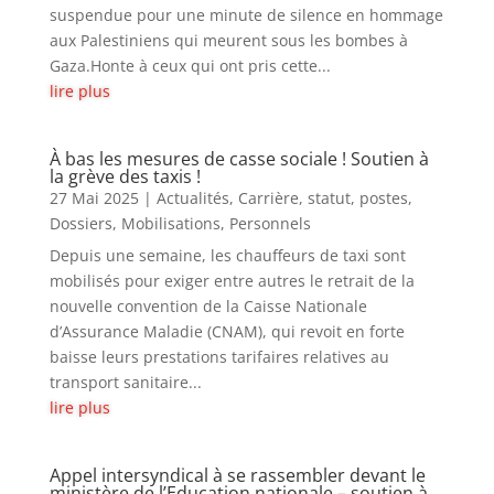
suspendue pour une minute de silence en hommage
d
i
aux Palestiniens qui meurent sous les bombes à
a
n
Gaza.Honte à ceux qui ont pris cette...
f
e
lire plus
i
n
i
À bas les mesures de casse sociale ! Soutien à
la grève des taxis !
l
27 Mai 2025
|
Actualités
,
Carrière, statut, postes
,
e
Dossiers
,
Mobilisations
,
Personnels
n
F
Depuis une semaine, les chauffeurs de taxi sont
r
mobilisés pour exiger entre autres le retrait de la
a
nouvelle convention de la Caisse Nationale
n
d’Assurance Maladie (CNAM), qui revoit en forte
c
baisse leurs prestations tarifaires relatives au
e
transport sanitaire...
lire plus
Appel intersyndical à se rassembler devant le
ministère de l’Education nationale – soutien à