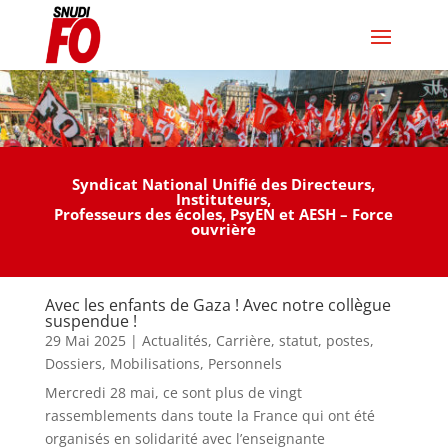
Syndicat National Unifié des Directeurs,
Instituteurs,
Professeurs des écoles, PsyEN et AESH – Force
ouvrière
a
c
c
i
Avec les enfants de Gaza ! Avec notre collègue
h
a
suspendue !
e
l
29 Mai 2025
|
Actualités
,
Carrière, statut, postes
,
t
i
Dossiers
,
Mobilisations
,
Personnels
e
s
Mercredi 28 mai, ce sont plus de vingt
r
o
rassemblements dans toute la France qui ont été
m
n
organisés en solidarité avec l’enseignante
o
l