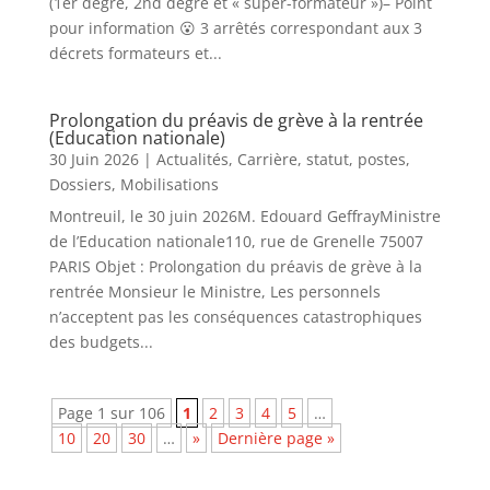
(1er degré, 2nd degré et « super-formateur »)– Point
pour information 😮 3 arrêtés correspondant aux 3
décrets formateurs et...
Prolongation du préavis de grève à la rentrée
(Education nationale)
30 Juin 2026
|
Actualités
,
Carrière, statut, postes
,
Dossiers
,
Mobilisations
Montreuil, le 30 juin 2026M. Edouard GeffrayMinistre
de l’Education nationale110, rue de Grenelle 75007
PARIS Objet : Prolongation du préavis de grève à la
rentrée Monsieur le Ministre, Les personnels
n’acceptent pas les conséquences catastrophiques
des budgets...
Page 1 sur 106
1
2
3
4
5
…
10
20
30
…
»
Dernière page »