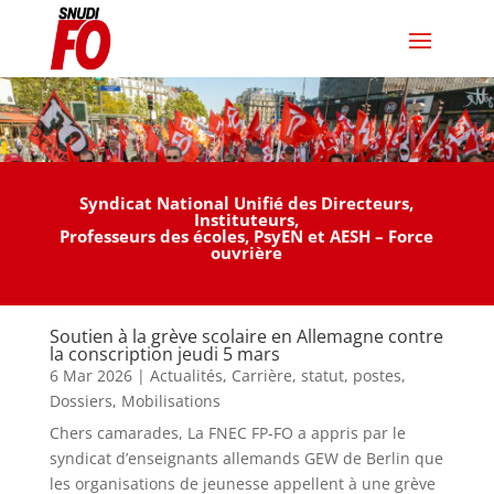
Syndicat National Unifié des Directeurs,
Instituteurs,
Professeurs des écoles, PsyEN et AESH – Force
ouvrière
a
c
c
i
Soutien à la grève scolaire en Allemagne contre
h
a
la conscription jeudi 5 mars
e
l
6 Mar 2026
|
Actualités
,
Carrière, statut, postes
,
t
i
Dossiers
,
Mobilisations
e
s
Chers camarades, La FNEC FP-FO a appris par le
r
o
syndicat d’enseignants allemands GEW de Berlin que
m
n
les organisations de jeunesse appellent à une grève
o
l