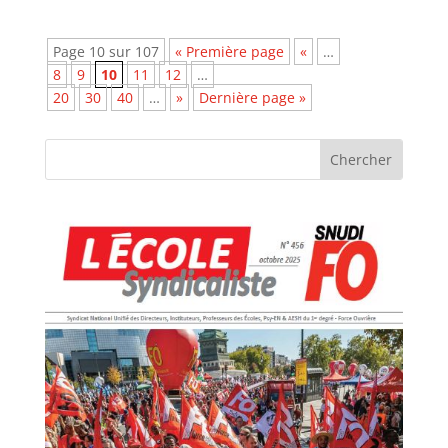
Page 10 sur 107
« Première page
«
…
8
9
10
11
12
…
20
30
40
…
»
Dernière page »