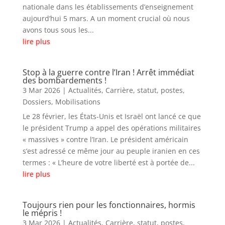
nationale dans les établissements d’enseignement
d
i
aujourd’hui 5 mars. A un moment crucial où nous
a
n
avons tous sous les...
f
e
lire plus
i
n
i
Stop à la guerre contre l’Iran ! Arrêt immédiat
des bombardements !
l
3 Mar 2026
|
Actualités
,
Carrière, statut, postes
,
e
Dossiers
,
Mobilisations
n
F
Le 28 février, les États-Unis et Israël ont lancé ce que
r
le président Trump a appel des opérations militaires
a
« massives » contre l’Iran. Le président américain
n
s’est adressé ce même jour au peuple iranien en ces
c
termes : « L’heure de votre liberté est à portée de...
e
lire plus
Toujours rien pour les fonctionnaires, hormis
le mépris !
3 Mar 2026
|
Actualités
,
Carrière, statut, postes
,