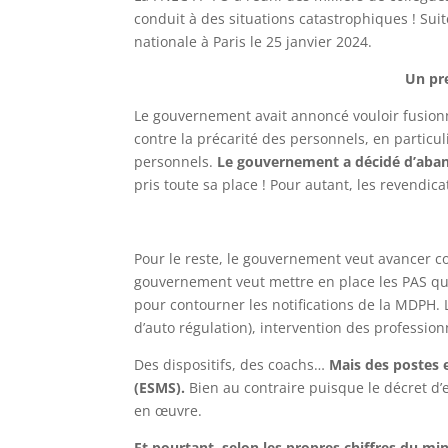
conduit à des situations catastrophiques ! Sui
nationale à Paris le 25 janvier 2024.
Un pr
Le gouvernement avait annoncé vouloir fusionne
contre la précarité des personnels, en particul
personnels.
Le gouvernement a décidé d’aban
pris toute sa place ! Pour autant, les revendi
Pour le reste, le gouvernement veut avancer coû
gouvernement veut mettre en place les PAS qui
pour contourner les notifications de la MDPH. Le
d’auto régulation), intervention des professio
Des dispositifs, des coachs…
Mais des postes 
(ESMS).
Bien au contraire puisque le décret d’
en œuvre.
Et pourtant, selon les propres chiffres du mi