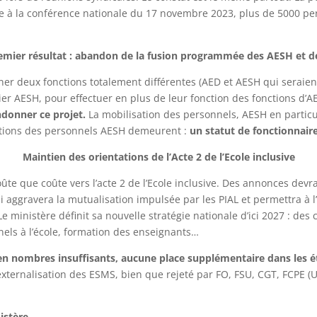
te à la conférence nationale du 17 novembre 2023, plus de 5000 per
emier résultat : abandon de la fusion programmée des AESH et d
r deux fonctions totalement différentes (AED et AESH qui seraient 
ier AESH, pour effectuer en plus de leur fonction des fonctions d’A
donner ce projet.
La mobilisation des personnels, AESH en particul
cations des personnels AESH demeurent :
un statut de fonctionnaire,
Maintien des orientations de l’Acte 2 de l’Ecole inclusive
te que coûte vers l’acte 2 de l’Ecole inclusive. Des annonces devra
 aggravera la mutualisation impulsée par les PIAL et permettra à l
 ministère définit sa nouvelle stratégie nationale d’ici 2027 : des 
nnels à l’école, formation des enseignants…
en nombres insuffisants, aucune place supplémentaire dans les 
externalisation des ESMS, bien que rejeté par FO, FSU, CGT, FCPE (
nistère…