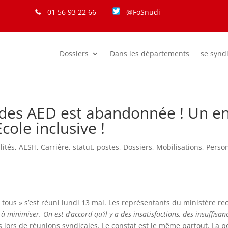
01 56 93 22 66
@FoSnudi
Dossiers
Dans les départements
se synd
 des AED est abandonnée ! Un e
Ecole inclusive !
lités
,
AESH
,
Carrière, statut, postes
,
Dossiers
,
Mobilisations
,
Perso
 tous » s’est réuni lundi 13 mai. Les représentants du ministère re
 minimiser. On est d’accord qu’il y a des insatisfactions, des insuffisan
s lors de réunions syndicales. Le constat est le même partout. La po