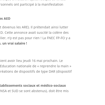
sonnels ont participé à la manifestation
es AED
devenus les ARE). Il prétendait ainsi lutter
ED. Cette annonce avait suscité la colère des
ier, n’y est pas pour rien ! La FNEC FP-FO y a
 un vrai salaire !
ient avoir lieu jeudi 16 mai prochain. Le
’Education nationale de « reprendre la main »
créations de dispositifs de type DAR (dispositif
établissements sociaux et médico-sociaux
UNSA et SUD se sont abstenus), doit être mis