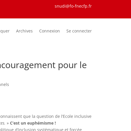
snudi@fo-fnecfp.fr
iquer
Archives
Connexion
Se connecter
ncouragement pour le
nnels
connaissent que la question de l’Ecole inclusive
ces.
»
C’est un euphémisme !
litique d’inclusion systématique et forcée