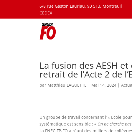
6/8 rue Gaston Lauriau, 93 513, Montreuil
CEDEX
La fusion des AESH et
retrait de l’Acte 2 de l’
par
Matthieu LAGUETTE
|
Mai 14, 2024
|
Actua
Un groupe de travail concernant l’ « Ecole pour
systématique est sensible : «
On ne cherche pas à
La FNEC FP-FO a réuni des milliers de collègue