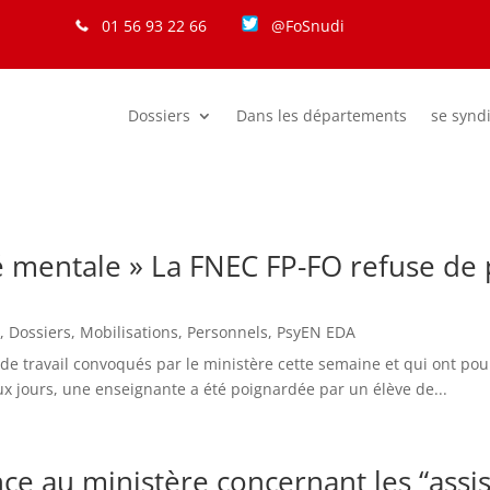
01 56 93 22 66
@FoSnudi
Dossiers
Dans les départements
se synd
é mentale » La FNEC FP-FO refuse de p
s
,
Dossiers
,
Mobilisations
,
Personnels
,
PsyEN EDA
e travail convoqués par le ministère cette semaine et qui ont pour
deux jours, une enseignante a été poignardée par un élève de...
e au ministère concernant les “assise