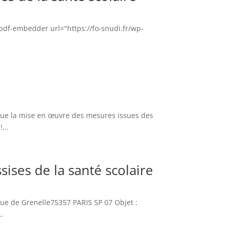
[pdf-embedder url="https://fo-snudi.fr/wp-
 que la mise en œuvre des mesures issues des
...
ises de la santé scolaire
rue de Grenelle75357 PARIS SP 07 Objet :
..