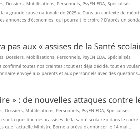
es
,
Dossiers
,
Mobilisations
,
Personnels
,
PsyEN EDA
,
Spécialisés
 la « grande cause nationale de 2025 ». Dans un contexte de mépris
les annonces d’économies, qui pourrait le croire ? D’après un sonda
 pas aux « assises de la Santé scolai
es
,
Dossiers
,
Mobilisations
,
Personnels
,
PsyEN EDA
,
Spécialisés
 confirmé toutes nos craintes : tout est déjà décidé, tout en voulant
onnaire envoyé aux parents et aux personnels avec des questions..
aire » : de nouvelles attaques contre 
es
,
Dossiers
,
Mobilisations
,
Personnels
,
PsyEN EDA
,
Spécialisés
u sur la question des « assises de la santé scolaire » dans le cadr
res que l’actuelle Ministre Borne a prévu d’annoncer le 14 mai...