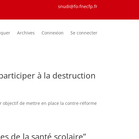
snudi@fo-fnecfp.fr
iquer
Archives
Connexion
Se connecter
articiper à la destruction
 objectif de mettre en place la contre-réforme
s de la santé scolaire”