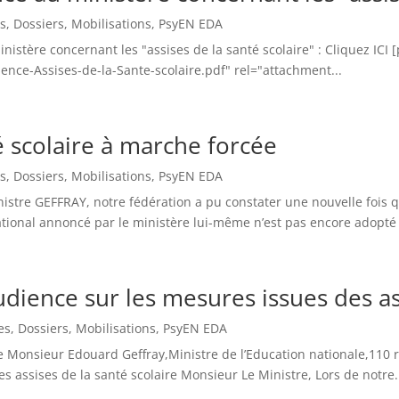
es
,
Dossiers
,
Mobilisations
,
PsyEN EDA
istère concernant les "assises de la santé scolaire" : Cliquez ICI 
nce-Assises-de-la-Sante-scolaire.pdf" rel="attachment...
é scolaire à marche forcée
es
,
Dossiers
,
Mobilisations
,
PsyEN EDA
nistre GEFFRAY, notre fédération a pu constater une nouvelle fois
ational annoncé par le ministère lui-même n’est pas encore adopté !
ience sur les mesures issues des ass
es
,
Dossiers
,
Mobilisations
,
PsyEN EDA
de Monsieur Edouard Geffray,Ministre de l’Education nationale,110 
assises de la santé scolaire Monsieur Le Ministre, Lors de notre.