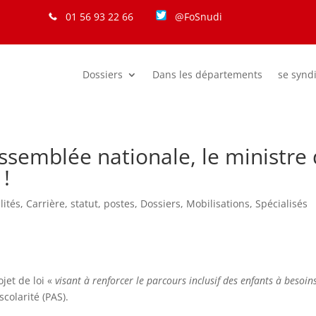
01 56 93 22 66
@FoSnudi
Dossiers
Dans les départements
se synd
’Assemblée nationale, le ministr
 !
lités
,
Carrière, statut, postes
,
Dossiers
,
Mobilisations
,
Spécialisés
jet de loi «
visant à renforcer le parcours inclusif des enfants à besoins
scolarité (PAS).