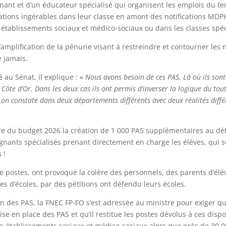
nant et d’un éducateur spécialisé qui organisent les emplois du t
uations ingérables dans leur classe en amont des notifications MDP
 établissements sociaux et médico-sociaux ou dans les classes spé
’amplification de la pénurie visant à restreindre et contourner les
e jamais.
 au Sénat, il explique : «
Nous avons besoin de ces PAS. Là où ils sont
 en Côte d’Or. Dans les deux cas ils ont permis d’inverser la logique du t
) on constate dans deux départements différents avec deux réalités diff
dre du budget 2026 la création de 1 000 PAS supplémentaires au dé
gnants spécialisés prenant directement en charge les élèves, qui
 !
 postes, ont provoqué la colère des personnels, des parents d’élève
s d’écoles, par des pétitions ont défendu leurs écoles.
n des PAS, la FNEC FP-FO s’est adressée au ministre pour exiger qu’
se en place des PAS et qu’il restitue les postes dévolus à ces dispo
s établissements sociaux et médico-sociaux alors que près de 30 00