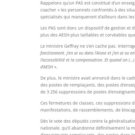
Rappelons qu’un PAS est constitué d’un enseig
coacher » les personnels confrontés à des sit
spécialisés qui manqueront d’ailleurs dans les
Les PAS sont donc un dispositif de gestion et d
plus des AESH plus taillables et corvéables qu
Le ministre Geffray ne s’en cache pas. Interrogé
fonctionnent. J’en ai vu dans l’Aisne et j’en ai vu
l’accessibilité et la compensation. Et quand on (…
d’AESH
».
De plus, le ministre avait annoncé dans le ca
des postes de remplaçants, des postes d’ensei
de 3 256 suppressions de postes d’enseignants
Ces fermetures de classes, ces suppressions de
manifestations, de rassemblements, de blocage
Dès le vote des députés contre la généralisatio
nationale, qu’il abandonne définitivement la mi
d’enseignants remplaçants, des postes dans le