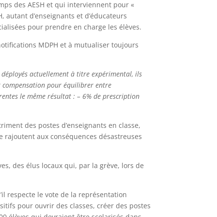
emps des AESH et qui interviennent pour «
H, autant d’enseignants et d’éducateurs
cialisées pour prendre en charge les élèves.
 notifications MDPH et à mutualiser toujours
 déployés actuellement à titre expérimental, ils
out compensation pour équilibrer entre
érentes le même résultat : – 6% de prescription
triment des postes d’enseignants en classe,
 se rajoutent aux conséquences désastreuses
s, des élus locaux qui, par la grève, lors de
il respecte le vote de la représentation
sitifs pour ouvrir des classes, créer des postes
0 élèves qui devraient être scolarisés dans