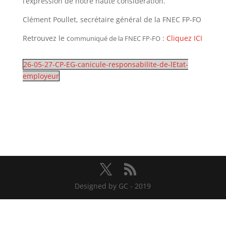
l’expression de notre haute considération.
Clément Poullet, secrétaire général de la FNEC FP-FO
Retrouvez le c
:
Cliquez ICI
ommuniqué de la FNEC FP-FO
26-05-27-CP-EG-canicule-responsabilite-de-lEtat-
employeur
Designed by GC - 2019