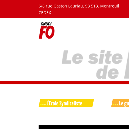
6/8 rue Gaston Lauriau, 93 513, Montreuil
CEDEX