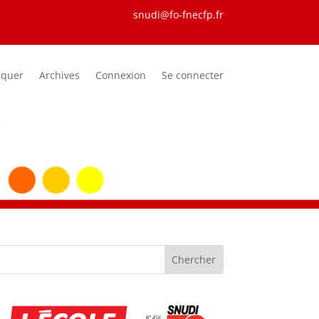
snudi@fo-fnecfp.fr
iquer
Archives
Connexion
Se connecter