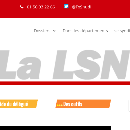
01 56 93 22 66
@FoSnudi
Dossiers
Dans les départements
se synd