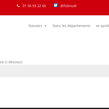
01 56 93 22 66
@FoSnudi
Dossiers
Dans les départements
se synd
se ci-dessous: