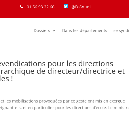
01 56 93 22 66
@FoSnudi
Dossiers
Dans les départements
se synd
revendications pour les directions
érarchique de directeur/directrice et
es !
re et les mobilisations provoquées par ce geste ont mis en exergue
ignant-e-s, et en particulier pour les directions d’école. Le ministr