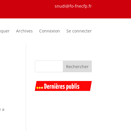
snudi@fo-fnecfp.fr
iquer
Archives
Connexion
Se connecter
e a