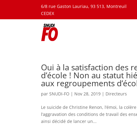
6/8 rue Gaston Lauriau, 93 513, Montreuil
CEDEX
Oui à la satisfaction des 
d’école ! Non au statut hi
aux regroupements d’écol
par
SNUDI-FO
|
Nov 28, 2019
|
Directeurs
Le suicide de Christine Renon, l’émoi, la colè
l’aggravation des conditions de travail des ense
ainsi décidé de lancer un...