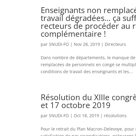
Enseignants non remplacé
travail dégradées… ça suf
recteurs de procéder au r
complémentaire !
par
SNUDI-FO
|
Nov 28, 2019
|
Directeurs
Dans nombre de départements, le manque de r
remplacées de personnels en congé se multipli
conditions de travail des enseignants et les...
Résolution du XIIIe cong
et 17 octobre 2019
par
SNUDI-FO
|
Oct 18, 2019
|
résolutions
Pour le retrait du Plan Macron-Delevoye, pour 
satisfaction de nos revendications, préparons 