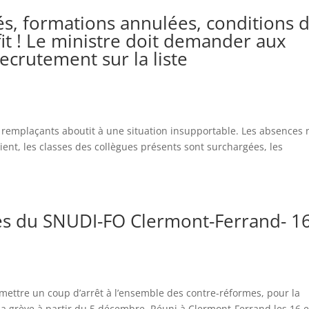
s, formations annulées, conditions 
fit ! Le ministre doit demander aux
ecrutement sur la liste
emplaçants aboutit à une situation insupportable. Les absences 
ent, les classes des collègues présents sont surchargées, les
rès du SNUDI-FO Clermont-Ferrand- 1
mettre un coup d’arrêt à l’ensemble des contre-réformes, pour la
la grève à partir du 5 décembre. Réuni à Clermont-Ferrand les 16 e