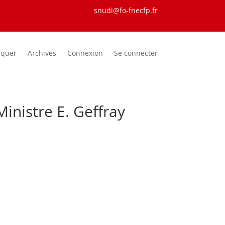
snudi@fo-fnecfp.fr
iquer
Archives
Connexion
Se connecter
inistre E. Geffray