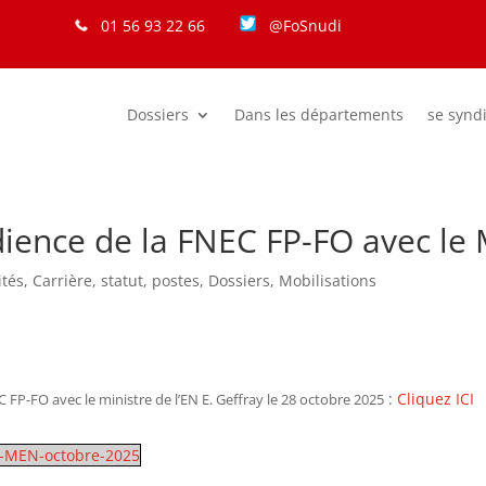
01 56 93 22 66
@FoSnudi
Dossiers
Dans les départements
se synd
ence de la FNEC FP-FO avec le M
ités
,
Carrière, statut, postes
,
Dossiers
,
Mobilisations
:
Cliquez ICI
FP-FO avec le ministre de l’EN E. Geffray le 28 octobre 2025
-MEN-octobre-2025