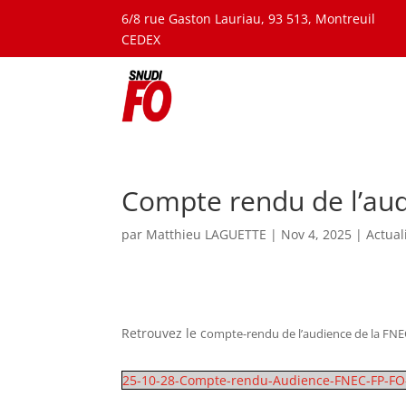
6/8 rue Gaston Lauriau, 93 513, Montreuil
CEDEX
Compte rendu de l’audi
par
Matthieu LAGUETTE
|
Nov 4, 2025
|
Actual
Retrouvez le c
ompte-rendu de l’audience de la FNEC 
25-10-28-Compte-rendu-Audience-FNEC-FP-FO