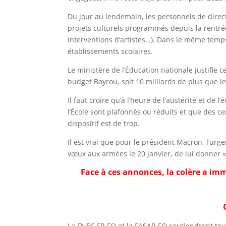
Du jour au lendemain, les personnels de direct
projets culturels programmés depuis la rentrée 
interventions d’artistes…). Dans le même temps,
établissements scolaires.
Le ministère de l’Éducation nationale justifie c
budget Bayrou, soit 10 milliards de plus que
Il faut croire qu’à l’heure de l’austérité et de
l’École sont plafonnés ou réduits et que des c
dispositif est de trop.
Il est vrai que pour le président Macron, l’urge
vœux aux armées le 20 janvier, de lui donner « 
Face à ces annonces, la colère a immé
La FNEC FP-FO et la FASAP-FO soutiendront toute