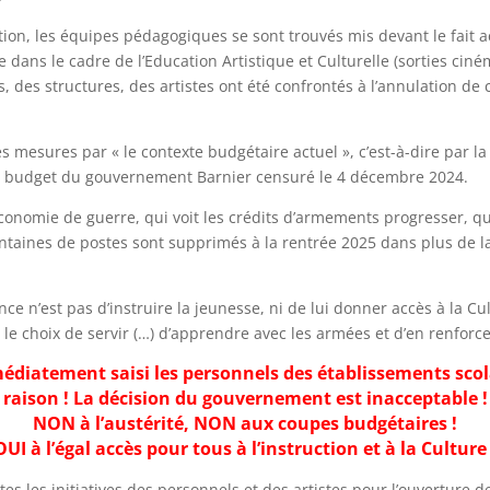
ion, les équipes pédagogiques se sont trouvés mis devant le fait 
dans le cadre de l’Education Artistique et Culturelle (sorties cinéma
 des structures, des artistes ont été confrontés à l’annulation de 
es mesures par « le contexte budgétaire actuel », c’est-à-dire par la
 le budget du gouvernement Barnier censuré le 4 décembre 2024.
 l’économie de guerre, qui voit les crédits d’armements progresser, 
entaines de postes sont supprimés à la rentrée 2025 dans plus de l
nce n’est pas d’instruire la jeunesse, ni de lui donner accès à la Cu
le choix de servir (…) d’apprendre avec les armées et d’en renforce
diatement saisi les personnels des établissements scolair
raison ! La décision du gouvernement est inacceptable !
NON à l’austérité, NON aux coupes budgétaires !
OUI à l’égal accès pour tous à l’instruction et à la Culture 
s les initiatives des personnels et des artistes pour l’ouverture d