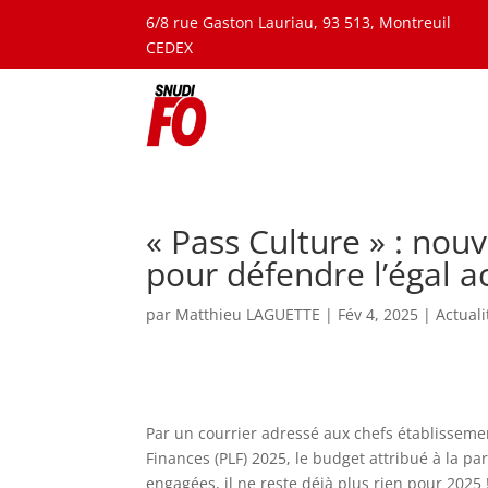
6/8 rue Gaston Lauriau, 93 513, Montreuil
CEDEX
« Pass Culture » : nou
pour défendre l’égal ac
par
Matthieu LAGUETTE
|
Fév 4, 2025
|
Actuali
Par un courrier adressé aux chefs établissement
Finances (PLF) 2025, le budget attribué à la p
engagées, il ne reste déjà plus rien pour 2025 