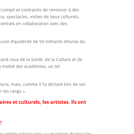
accompli et contraints de renoncer à des
, spectacles, visites de lieux culturels,
contrats en collaboration avec des
 cure d’austérité de 50 milliards d’euros du
quand ceux de la Santé, de la Culture et de
a moitié des académies, un tel
lture, mais, comme il l’a déclaré lors de ses
r les rangs ».
es et culturels, les artistes. Ils ont
!
es crédits nécessaires au maintien de tous les