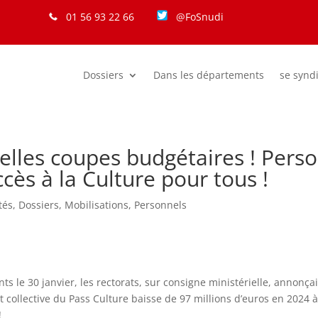
01 56 93 22 66
@FoSnudi
Dossiers
Dans les départements
se synd
velles coupes budgétaires ! Perso
cès à la Culture pour tous !
tés
,
Dossiers
,
Mobilisations
,
Personnels
s le 30 janvier, les rectorats, sur consigne ministérielle, annonça
art collective du Pass Culture baisse de 97 millions d’euros en 202
!