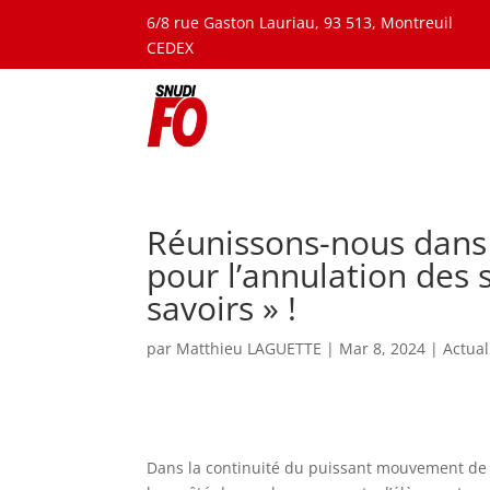
6/8 rue Gaston Lauriau, 93 513, Montreuil
CEDEX
Réunissons-nous dans n
pour l’annulation des 
savoirs » !
par
Matthieu LAGUETTE
|
Mar 8, 2024
|
Actual
Dans la continuité du puissant mouvement de gr