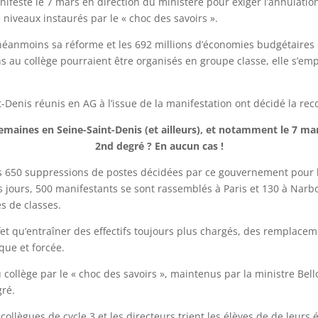
ifesté le 7 mars en direction du ministère pour exiger l’annulatio
 niveaux instaurés par le « choc des savoirs ».
t néanmoins sa réforme et les 692 millions d’économies budgétaires 
au collège pourraient être organisés en groupe classe, elle s’empr
-Denis réunis en AG à l’issue de la manifestation ont décidé la rec
maines en Seine-Saint-Denis (et ailleurs), et notamment le 7 ma
2nd degré ? En aucun cas !
es 650 suppressions de postes décidées par ce gouvernement pour la
rs jours, 500 manifestants se sont rassemblés à Paris et 130 à Narb
s de classes.
et qu’entraîner des effectifs toujours plus chargés, des remplace
que et forcée.
collège par le « choc des savoirs », maintenus par la ministre Be
gré.
ollègues de cycle 3 et les directeurs trient les élèves de de leurs