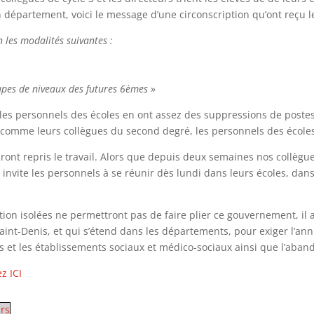
 département, voici le message d’une circonscription qu’ont reçu l
 les modalités suivantes :
oupes de niveaux des futures 6èmes
»
es personnels des écoles en ont assez des suppressions de postes :
t comme leurs collègues du second degré, les personnels des écoles 
ront repris le travail. Alors que depuis deux semaines nos collègu
 invite les personnels à se réunir dès lundi dans leurs écoles, da
ion isolées ne permettront pas de faire plier ce gouvernement, il a
aint-Denis, et qui s’étend dans les départements, pour exiger l’an
s et les établissements sociaux et médico-sociaux ainsi que l’aband
z ICI
rs