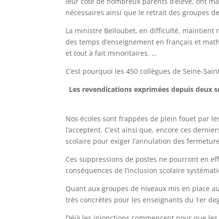
leur côté de nombreux parents d’élève, ont man
nécessaires ainsi que le retrait des groupes de
La ministre Belloubet, en difficulté, maintien
des temps d’enseignement en français et maths 
et tout à fait minoritaires. …
C’est pourquoi les 450 collègues de Seine-Saint
Les revendications exprimées depuis deux se
Nos écoles sont frappées de plein fouet par l
l’acceptent. C’est ainsi que, encore ces dernie
scolaire pour exiger l’annulation des fermeture
Ces suppressions de postes ne pourront en eff
conséquences de l’inclusion scolaire systémati
Quant aux groupes de niveaux mis en place au 
très concrètes pour les enseignants du 1er de
Déjà les injonctions commencent pour que les c