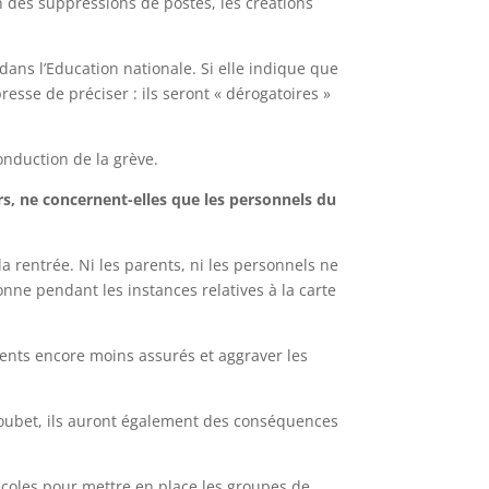
n des suppressions de postes, les créations
dans l’Education nationale. Si elle indique que
esse de préciser : ils seront « dérogatoires »
onduction de la grève.
rs, ne
concernent-elles que les personnels du
 rentrée. Ni les parents, ni les personnels ne
onne pendant les instances relatives à la carte
ments encore moins assurés et aggraver les
lloubet, ils auront également des conséquences
 écoles pour mettre en place les groupes de