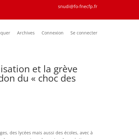
snudi@fo-fnecfp.fr
iquer
Archives
Connexion
Se connecter
sation et la grève
ndon du « choc des
ges, des lycées mais aussi des écoles, avec à