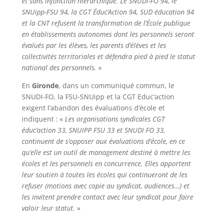
et sans injonction hiérarchique. Le SNUDI-FO 94, le
SNUipp-FSU 94, la CGT Éduc’Action 94, SUD éducation 94
et la CNT refusent la transformation de l’École publique
en établissements autonomes dont les personnels seront
évalués par les élèves, les parents d’élèves et les
collectivités territoriales et défendra pied à pied le statut
national des personnels.
»
En
Gironde
, dans un communiqué commun, le
SNUDI-FO, la FSU-SNUipp et la CGT Educ’action
exigent l’abandon des évaluations d’école et
indiquent : «
Les organisations syndicales CGT
éduc’action 33, SNUIPP FSU 33 et SNUDI FO 33,
continuent de s’opposer aux évaluations d’école, en ce
qu’elle est un outil de management destiné à mettre les
écoles et les personnels en concurrence. Elles apportent
leur soutien à toutes les écoles qui continueront de les
refuser (motions avec copie au syndicat, audiences…) et
les invitent prendre contact avec leur syndicat pour faire
valoir leur statut.
»