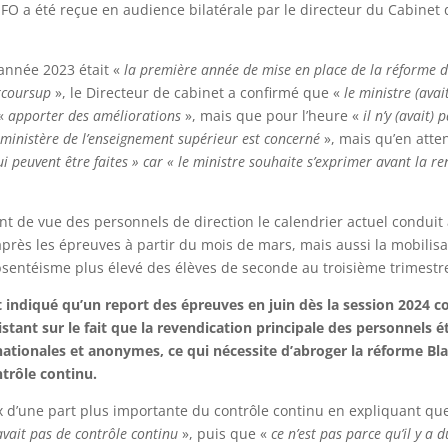
P-FO a été reçue en audience bilatérale par le directeur du Cabinet
 année 2023 était «
la première année de mise en place de la réforme 
arcoursup
», le Directeur de cabinet a confirmé que «
le ministre (ava
«
apporter des améliorations
», mais que pour l’heure «
il n’y (avait)
e ministère de l’enseignement supérieur est concerné
», mais qu’en atten
i peuvent être faites » car « le ministre souhaite s’exprimer avant la ren
t de vue des personnels de direction le calendrier actuel conduit 
près les épreuves à partir du mois de mars, mais aussi la mobilisa
sentéisme plus élevé des élèves de seconde au troisième trimestre
 indiqué qu’un report des épreuves en juin dès la session 2024 c
sistant sur le fait que la revendication principale des personnels 
ationales et anonymes, ce qui nécessite d’abroger la réforme Bla
trôle continu.
x d’une part plus importante du contrôle continu en expliquant qu
 avait pas de contrôle continu
», puis que «
ce n’est pas parce qu’il y a 