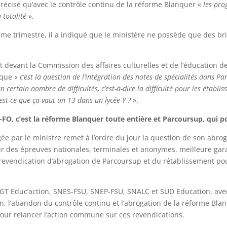
 précisé qu’avec le contrôle continu de la réforme Blanquer «
les pro
 totalité
».
me trimestre, il a indiqué que le ministère ne possède que des bri
nt devant la Commission des affaires culturelles et de l’éducation 
 que «
c’est la question de l’intégration des notes de spécialités dans Pa
n certain nombre de difficultés, c’est-à-dire la difficulté pour les établi
est-ce que ça vaut un 13 dans un lycée Y ?
».
FO, c’est la réforme Blanquer toute entière et Parcoursup, qui 
ée par le ministre remet à l’ordre du jour la question de son abro
ur des épreuves nationales, terminales et anonymes, meilleure gara
revendication d’abrogation de Parcoursup et du rétablissement pour
 Educ’action, SNES-FSU, SNEP-FSU, SNALC et SUD Education, avec l
, l’abandon du contrôle continu et l’abrogation de la réforme Blanq
pour relancer l’action commune sur ces revendications.