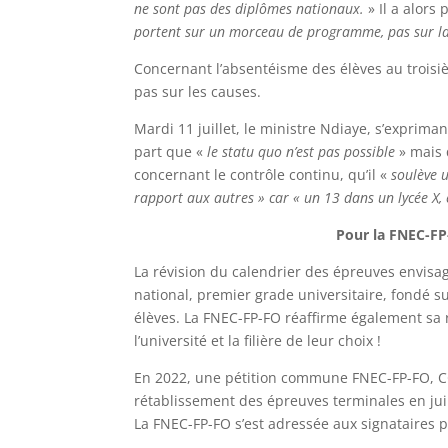
ne sont pas des diplômes nationaux.
» Il a alors
portent sur un morceau de programme, pas sur la
Concernant l’absentéisme des élèves au troisiè
pas sur les causes.
Mardi 11 juillet, le ministre Ndiaye, s’exprima
part que «
le statu quo n’est pas possible
» mais
concernant le contrôle continu, qu’il «
soulève u
rapport aux autres » car « un 13 dans un lycée X, 
Pour la FNEC-FP-
La révision du calendrier des épreuves envisag
national, premier grade universitaire, fondé s
élèves. La FNEC-FP-FO réaffirme également sa 
l’université et la filière de leur choix !
En 2022, une pétition commune FNEC-FP-FO, CGT
rétablissement des épreuves terminales en juin
La FNEC-FP-FO s’est adressée aux signataires 