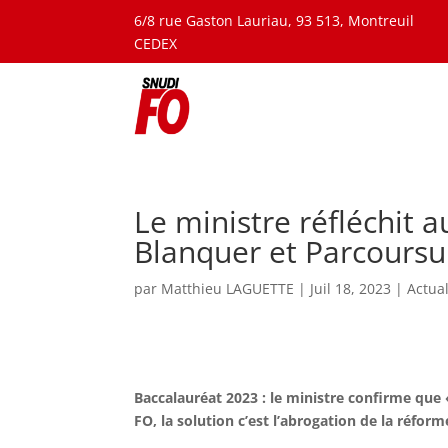
6/8 rue Gaston Lauriau, 93 513, Montreuil
CEDEX
Le ministre réfléchit a
Blanquer et Parcoursup
par
Matthieu LAGUETTE
|
Juil 18, 2023
|
Actual
Baccalauréat 2023 : le ministre confirme que «
FO, la solution c’est l’abrogation de la réfor