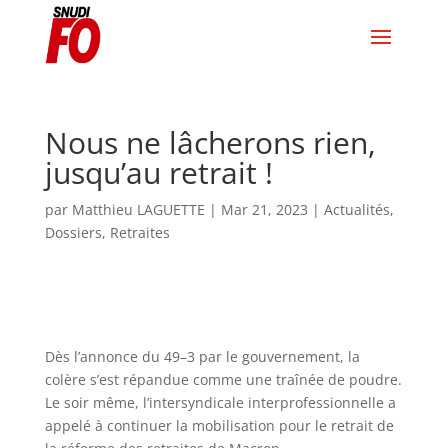
Nous ne lâcherons rien,
jusqu’au retrait !
par
Matthieu LAGUETTE
|
Mar 21, 2023
|
Actualités
,
Dossiers
,
Retraites
Dès l
’
annonce du 49
–
3
par le gouvernement, la
colère s
’
est répandue comme une traînée de
poudre.
L
e soir même, l
’
int
ersyndicale interprofessionnelle a
appelé
à continuer la mobilisation
pour le retrait de