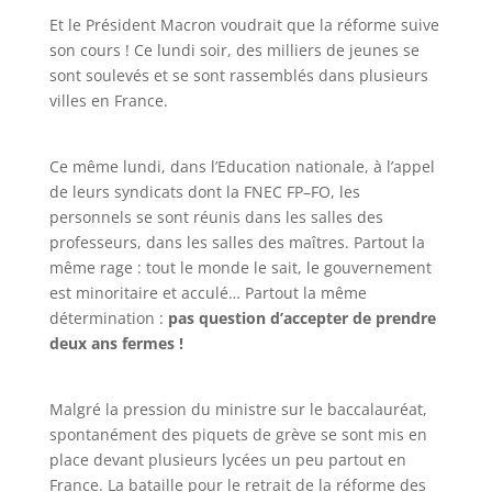
Et le Président
Macron
voudrait
que la
réforme
suiv
e
son cours
!
C
e lundi soir
,
de
s
milliers de
jeunes
se
sont
soul
e
v
és
et
se
sont
rassembl
és
dans
plusieurs
villes en
France
.
Ce même lundi
,
d
ans
l
’
Education nationale,
à l
’
appel
de leurs
syndicats
dont la FNEC F
P
–
FO
,
l
es
personnels
se sont réunis
dans les salles des
professeurs
,
dans les salles d
es maîtres
. P
artout la
même rage
:
t
out le mo
nde le sait
,
l
e gouvernement
est minor
itaire
et acculé
…
Partout la même
détermination
:
pas question d
’
accepter de prendre
deux ans fer
mes
!
Malgré la pression du ministre sur le bac
calauréat
,
s
pon
ta
nément d
es piquets de grèv
e
se sont mis
en
place
devant
pl
usi
eurs lycées
un
peu partout en
France
.
La
bataille pour le retrait de la réforme
des