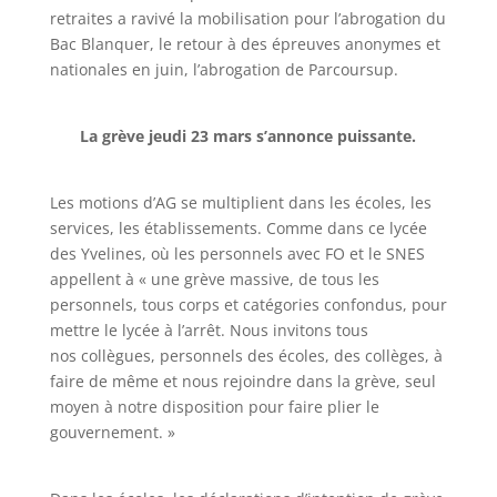
retraites
a ravivé
la mobilisation pour l
’
abrogation du
Bac Blanquer,
le
retour à des épreuves
anonymes et
nationales en juin
, l
’
abrogation de Parcoursup.
La grève jeudi 23 mars s
’
annonce
puissant
e
.
Les motions d
’
AG se multiplient
dans les écoles, les
services, les établissements. C
omme dans
ce
lycée
des Yvelines
,
où
les
personnels
avec
FO et le SNES
appel
l
e
nt à
«
une grève massive, de tous
les
personnels, tous corps et catégories confondus, pour
mettre le lycée à l’arrêt
.
Nous invitons tous
nos collègues, personnels des écoles,
des collèges, à
faire de même et nous rejoindre dans la grève,
seul
moyen à notre disposition pour faire plier le
gouvernement
.
»