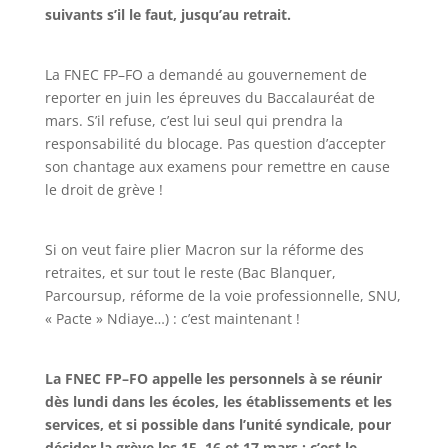
suivants s’il le faut, jusqu’au retrait.
La FNEC FP
–
FO a demandé au gouvernement de
reporter en juin les épreuves du Baccalauréat
de
mars. S’il refuse, c’est lui seul qui prendra la
responsabilité du blocage. Pas question
d’accepter
son chantage aux examens pour remettre en cause
le droit de grèv
e
!
Si on veut faire plier Macron sur la réforme des
retraites, et sur tout le reste
(Bac Blanquer,
Parcoursup, réforme de la voie professionnelle, SNU,
«
Pacte
» Ndiaye…)
: c’est maintenant
!
La FNEC FP
–
FO appelle les personnels à se réunir
dès lundi d
ans les écoles, les
établissements et les
services
,
et si possible
dans l’unité syndicale
,
pour
décider la
grève les 15, 16 et 17 mars
: c’est le