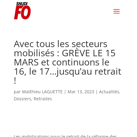
Avec tous les secteurs
mobilisés : GRÈVE LE 15
MARS et continuons le
16, le 17…jusqu’au retrait
!
par
Matthieu LAGUETTE
|
Mar 13, 2023
|
Actualités
,
Dossiers
,
Retraites
Les mobilisations pour le retrait de la réforme
des