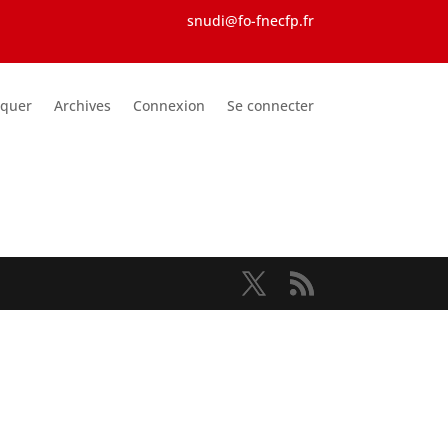
snudi@fo-fnecfp.fr
iquer
Archives
Connexion
Se connecter