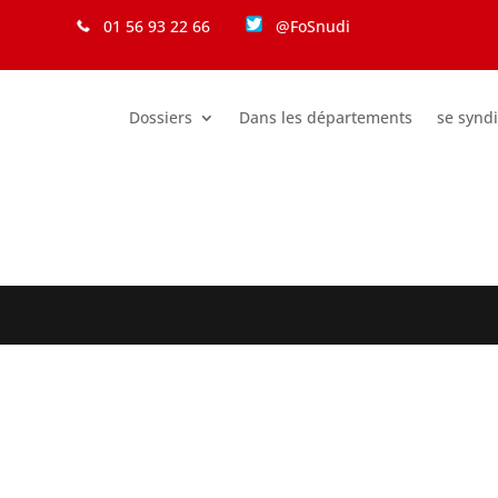
01 56 93 22 66
@FoSnudi
Dossiers
Dans les départements
se synd