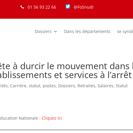
01 56 93 22 66
@FoSnudi
Dossiers
Dans les départements
se synd
rête à durcir le mouvement dans l
blissements et services à l’arrêt 
lités
,
Carrière, statut, postes
,
Dossiers
,
Retraites
,
Salaires
,
Statut
Education Nationale :
Cliquez Ici