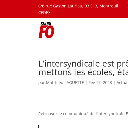
6/8 rue Gaston Lauriau, 93 513, Montreuil
CEDEX
L’intersyndicale est p
mettons les écoles, éta
par
Matthieu LAGUETTE
|
Fév 17, 2023
|
Actua
Retrouvez le communiqué de l’intersyndicale 