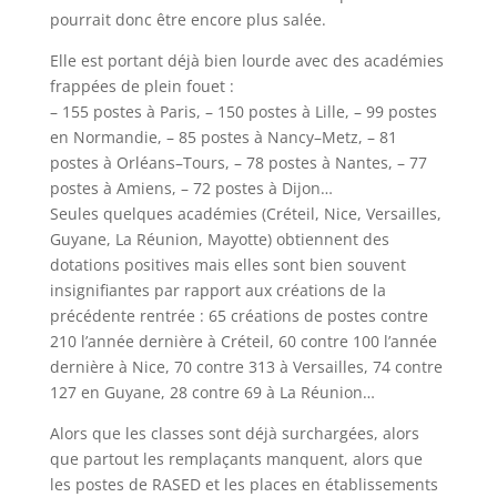
pourrait donc être encore plus
salée.
Elle est portant déjà bien lourde avec des académies
frappées de plein fouet
:
–
155 postes à Paris,
–
150 postes à Lille,
–
99 postes
en Normandie,
–
85 postes à Nancy
–
Metz,
–
81
postes à Orléans
–
Tours,
–
78 postes à Nantes,
–
77
postes à Amiens,
–
72 postes à Dijon
…
Seules quelques académies (Créteil, Nice, Versailles,
Guyane, La Réunion, Mayotte) obtiennent des
dotations positives
mais elles sont bien souvent
insignifiantes par rapport aux créations de la
précédente rentrée
: 65 créations de postes
contre
210 l
’
année dernière à Créteil, 60 contre 100 l
’
année
dernière à Nice, 70 contre 313 à Versailles, 74 contre
127
en Guyane, 28 contre 69 à La Réunion
…
Alors que les classes sont déjà surchargées, alors
que partout les remplaçants manquent, alors que
les postes de RASED
et les places en établissements