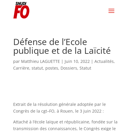
Défense de l’Ecole
publique et de la Laïcité
par
Matthieu LAGUETTE
|
Juin 10, 2022
|
Actualités
,
Carrière, statut, postes
,
Dossiers
,
Statut
Extrait de la résolution générale adoptée par le
Congrès de la cgt
–
FO
,
à Rouen
, le 3 juin 2022
:
Attach
é
à
l
’é
cole la
ï
que et r
é
publi
caine, fondée sur la
transmission des connaissances, le
Congrès
exige le