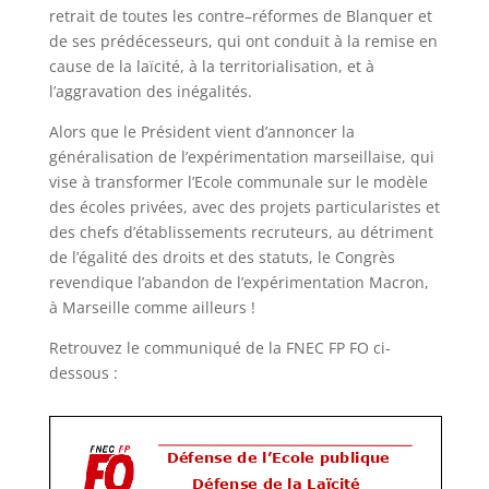
retrait de
toutes les
contre
–
réformes
de Blanque
r
et
de ses
p
r
édécess
e
u
rs
,
qui
ont conduit
à
la remise
en
cause de la laïcité
,
à la territorialisation,
et à
l
’
a
gg
ravation des
inégalités
.
Alors que le Président vi
ent d
’
annoncer la
généralisation
de
l
’
expérimentation
marseillaise
,
qui
vise
à transfor
mer
l
’
Ecole
communale
sur le modèle
des écoles privées, avec des projets
particularistes et
des chefs d’établissements recruteurs, au détriment
de l’égalité des droits
et
des statuts
, le C
o
ngrès
revendiq
ue
l
’
abandon de l
’
expérimentation Macron,
à Marseille comme
ailleurs
!
Retrouvez le communiqué de la FNEC FP FO ci-
dessous :