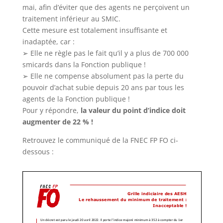
mai, afin d’éviter que des agents ne perçoivent un
traitement inférieur au SMIC.
Cette mesure est totalement insuffisante et
inadaptée, car :
➢
Elle ne règle
pas le fait qu’il y a plus de 700 000
smicards dans la Fonction
p
ublique !
➢
Elle ne compense absolument pas la perte du
pouvoir d’achat subi
e
depuis 20 ans par tous les
agents de la
F
onction publique
!
Pour y répondre,
la valeur du point d’indice doit
au
gmenter de 22 %
!
Retrouvez le communiqué de la FNEC FP FO ci-
dessous :