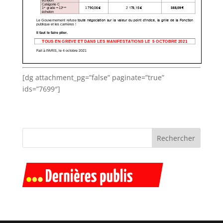
[dg attachment_pg=”false” paginate=”true”
ids=”7699″]