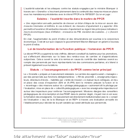
[dg attachment_pg=”false” paginate=”true”