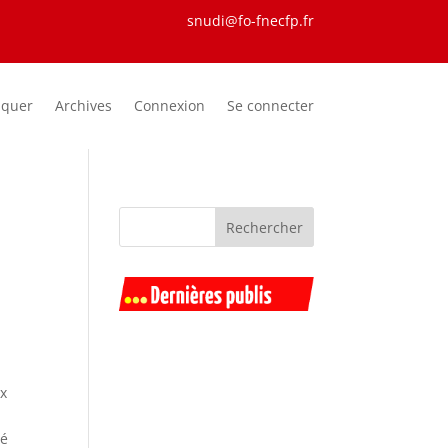
snudi@fo-fnecfp.fr
iquer
Archives
Connexion
Se connecter
e
ux
gé