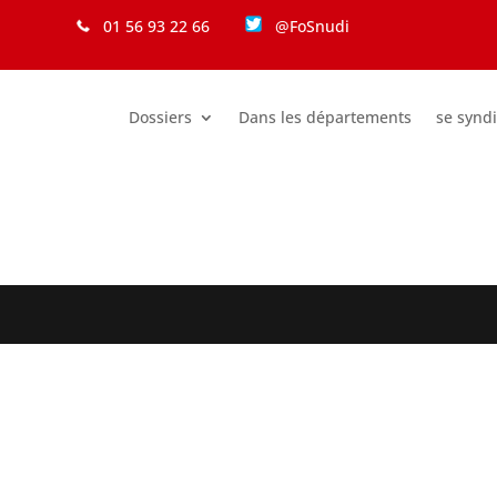
01 56 93 22 66
@FoSnudi
Dossiers
Dans les départements
se synd