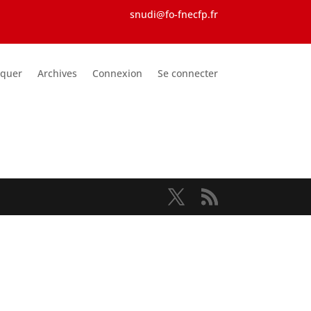
snudi@fo-fnecfp.fr
iquer
Archives
Connexion
Se connecter