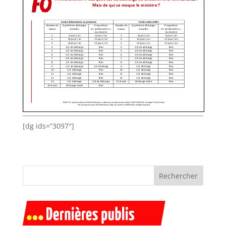
[dg ids=”3097″]