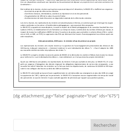
[dg attachment_pg=”false” paginate=”true” ids=”675″]